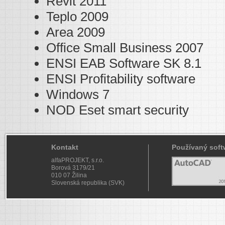
Revit 2011
Teplo 2009
Area 2009
Office Small Business 2007
ENSI EAB Software SK 8.1
ENSI Profitability software
Windows 7
NOD Eset smart security
Kontakt
Používaný soft
alfaPROJEKT, s.r.o.
Borová 3179/21
010 07 Žilina
Slovenská republika (SVK)