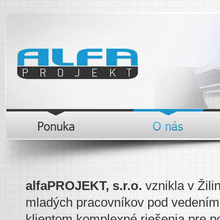
alfaPROJEKT, s.r.o.
vznikla v Žil
mladých pracovníkov pod vedením
klientom komplexné riešenia pre p